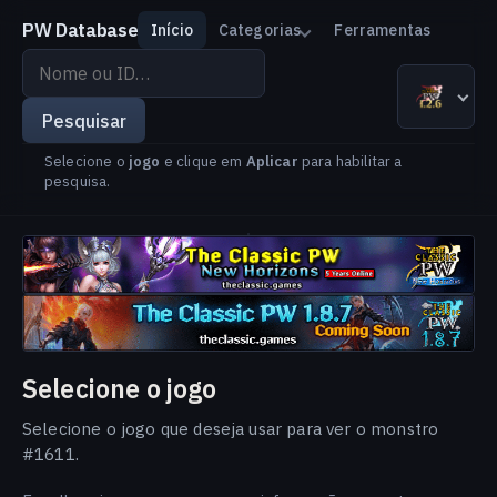
PW Database
Início
Categorias
Ferramentas
Pesquisar
por
The Classic PW 1.2.6
Versão
Idioma
nome
Pesquisar
ou
Selecione o
jogo
e clique em
Aplicar
para habilitar a
ID
pesquisa.
Selecione o jogo
Selecione o jogo que deseja usar para ver o monstro
#1611.