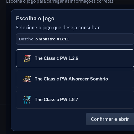
Escolha o jogo para carregar as informações corretas.
Escolha o jogo
Selecione o jogo que deseja consultar.
Destino:
o monstro #1611
Versão
Idioma
The Classic PW 1.2.6
do
banco
The Classic PW Alvorecer Sombrio
The Classic PW 1.8.7
The Classic Games
- PW Database
Confirmar e abrir
Reportar erro nesta página
Enviar sugestão