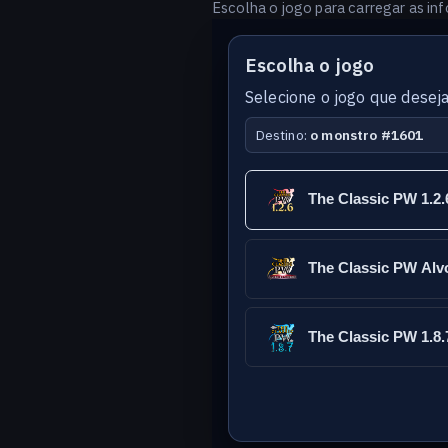
Escolha o jogo para carregar as in
Escolha o jogo
Selecione o jogo que deseja
Destino:
o monstro #1601
Versão
Idioma
The Classic PW 1.2.
do
banco
The Classic PW Alv
The Classic PW 1.8.