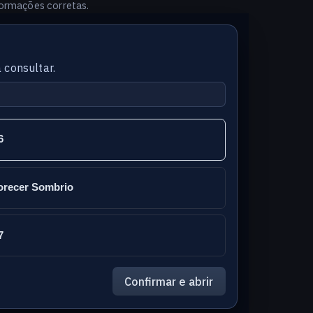
formações corretas.
 consultar.
6
orecer Sombrio
7
Confirmar e abrir