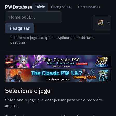
PW Database
Início
Categorias
Ferramentas
Pesquisar
por
The Classic PW 1.2.6
Versão
Idioma
nome
Pesquisar
ou
Selecione o
jogo
e clique em
Aplicar
para habilitar a
ID
pesquisa.
Selecione o jogo
Selecione o jogo que deseja usar para ver o monstro
#1336.