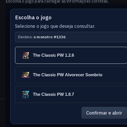
Escolha o jogo para carregar as informações corretas.
Escolha o jogo
Selecione o jogo que deseja consultar.
Destino:
o monstro #1336
Versão
Idioma
The Classic PW 1.2.6
do
banco
The Classic PW Alvorecer Sombrio
The Classic PW 1.8.7
The Classic Games
- PW Database
Confirmar e abrir
Reportar erro nesta página
Enviar sugestão