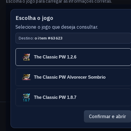
Escolha o jogo para carregar as informações corretas.
Escolha o jogo
Selecione o jogo que deseja consultar.
Destino:
o item #63623
Versão
Idioma
The Classic PW 1.2.6
do
banco
The Classic PW Alvorecer Sombrio
The Classic PW 1.8.7
The Classic Games
- PW Database
Confirmar e abrir
Reportar erro nesta página
Enviar sugestão