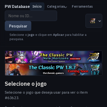
PW Database
Início
Categorias
Ferramentas
Pesquisar
por
The Classic PW 1.2.6
Versão
Idioma
nome
Pesquisar
ou
Selecione o
jogo
e clique em
Aplicar
para habilitar a
ID
pesquisa.
Selecione o jogo
Selecione o jogo que deseja usar para ver o item
#63623.