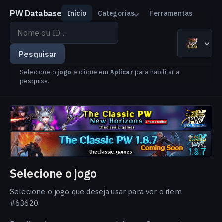
PW Database
Início
Categorias
Ferramentas
Pesquisar
por
The Classic PW 1.2.6
Versão
Idioma
nome
Pesquisar
ou
Selecione o
jogo
e clique em
Aplicar
para habilitar a
ID
pesquisa.
Selecione o jogo
Selecione o jogo que deseja usar para ver o item
#63620.