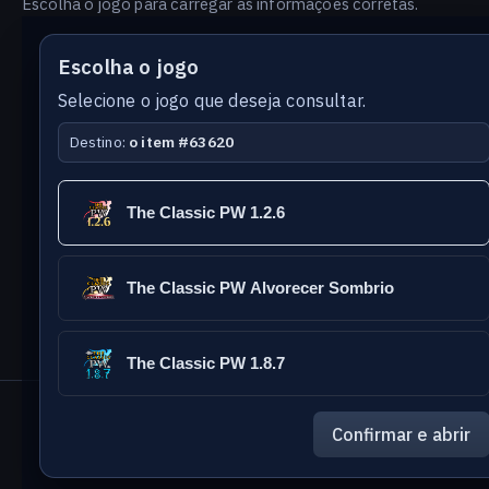
Escolha o jogo para carregar as informações corretas.
Escolha o jogo
Selecione o jogo que deseja consultar.
Destino:
o item #63620
Versão
Idioma
The Classic PW 1.2.6
do
banco
The Classic PW Alvorecer Sombrio
The Classic PW 1.8.7
The Classic Games
- PW Database
Confirmar e abrir
Reportar erro nesta página
Enviar sugestão