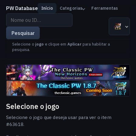
PW Database
Início
Categorias
Ferramentas
Pesquisar
por
The Classic PW 1.2.6
Versão
Idioma
nome
Pesquisar
ou
Selecione o
jogo
e clique em
Aplicar
para habilitar a
ID
pesquisa.
Selecione o jogo
Selecione o jogo que deseja usar para ver o item
#63618.