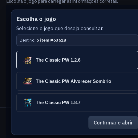
Escolha o jogo para carregar as informações corretas.
Escolha o jogo
Selecione o jogo que deseja consultar.
Destino:
o item #63618
Versão
Idioma
The Classic PW 1.2.6
do
banco
The Classic PW Alvorecer Sombrio
The Classic PW 1.8.7
The Classic Games
- PW Database
Confirmar e abrir
Reportar erro nesta página
Enviar sugestão